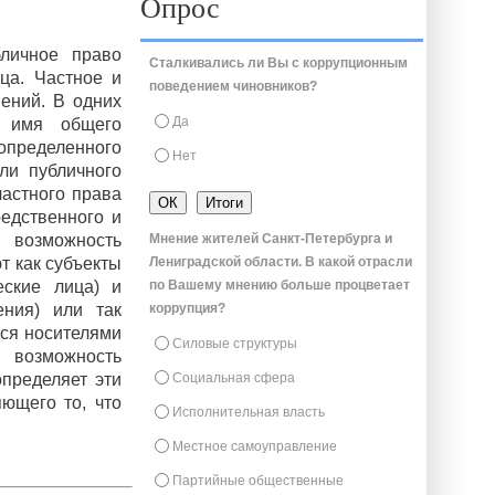
Опрос
личное право
Сталкивались ли Вы с коррупционным
ца. Частное и
поведением чиновников?
ений. В одних
Да
о имя общего
определенного
Нет
ли публичного
частного права
редственного и
Мнение жителей Санкт-Петербурга и
 возможность
Лениградской области. В какой отрасли
т как субъекты
по Вашему мнению больше процветает
еские лица) и
коррупция?
ения) или так
тся носителями
Силовые структуры
 возможность
Социальная сфера
определяет эти
ющего то, что
Исполнительная власть
Местное самоуправление
Партийные общественные