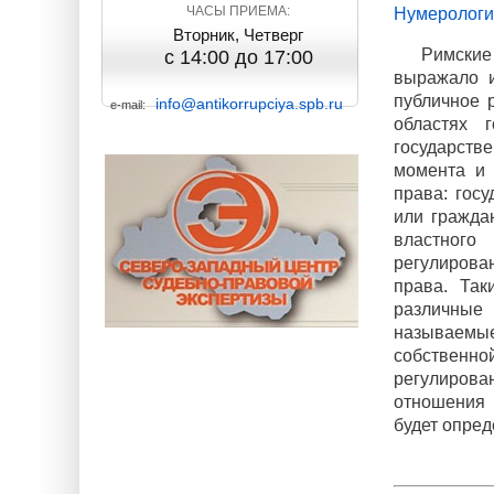
ЧАСЫ ПРИЕМА:
Нумерология
Вторник, Четверг
Римские
с 14:00 до 17:00
выражало и
публичное 
info@antikorrupciya.spb.ru
e-mail:
областях 
государств
момента и 
права: госу
или гражда
властного
регулирова
права. Так
различные 
называемые
собственн
регулирова
отношения 
будет опред