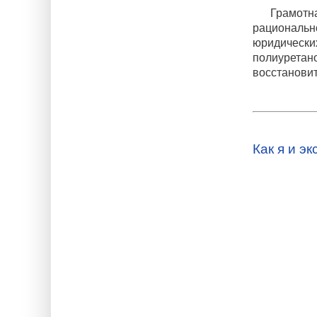
Грамотн
рациональ
юридическ
полиурет
восстановит
Как я и э