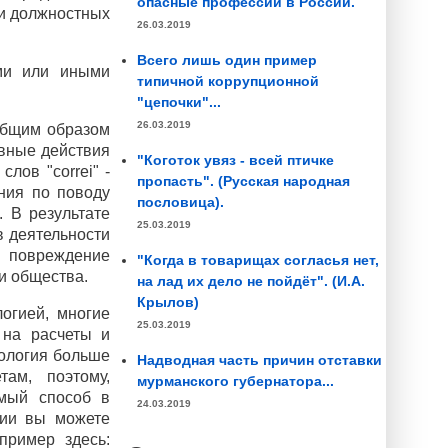
опасные профессии в России.
 и должностных
26.03.2019
Всего лишь один пример
ами или иными
типичной коррупционной
"цепочки"...
26.03.2019
общим образом
авные действия
"Коготок увяз - всей птичке
лов "correi" -
пропасть". (Русская народная
ения по поводу
пословица).
. В результате
25.03.2019
в деятельности
и повреждение
"Когда в товарищах согласья нет,
и общества.
на лад их дело не пойдёт". (И.А.
Крылов)
огией, многие
25.03.2019
 на расчеты и
рология больше
Надводная часть причин отставки
там, поэтому,
мурманского губернатора...
емый способ в
24.03.2019
гии вы можете
пример здесь: