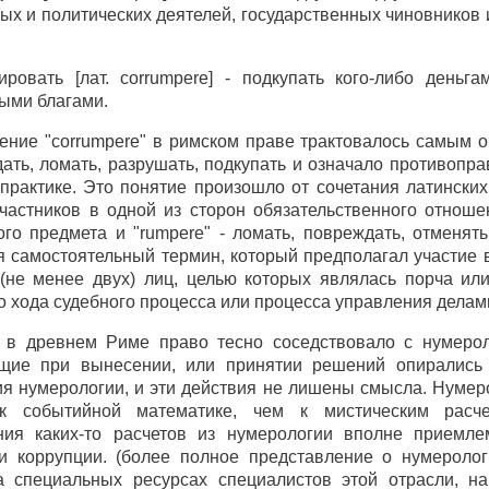
ых и политических деятелей, государственных чиновников
ировать [лат. corrumpere] - подкупать кого-либо деньг
ыми благами.
ение "corrumpere" в римском праве трактовалось самым 
ать, ломать, разрушать, подкупать и означало противопр
практике. Это понятие произошло от сочетания латинских с
участников в одной из сторон обязательственного отнош
го предмета и "rumpere" - ломать, повреждать, отменять
я самостоятельный термин, который предполагал участие 
 (не менее двух) лиц, целью которых являлась порча ил
 хода судебного процесса или процесса управления делам
 в древнем Риме право тесно соседствовало с нумерол
щие при вынесении, или принятии решений опирались
ия нумерологии, и эти действия не лишены смысла. Нуме
 к событийной математике, чем к мистическим расче
ния каких-то расчетов из нумерологии вполне приемл
и коррупции. (более полное представление о нумероло
а специальных ресурсах специалистов этой отрасли, на