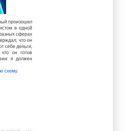
орый произошел
истом в одной
 разных сферах
ерждал, что он
т себе деньги,
 что он готов
вии: я должен
ую схему
.