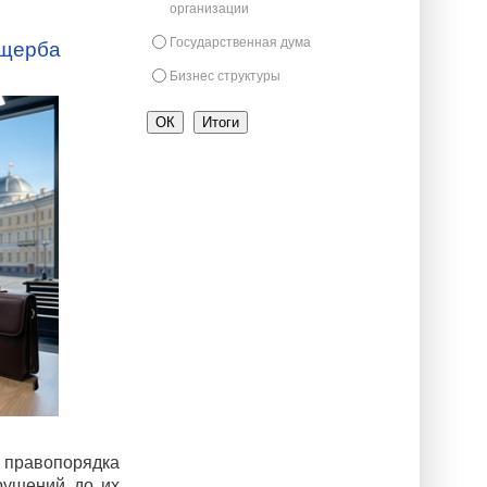
организации
Государственная дума
ущерба
Бизнес структуры
 правопорядка
рушений до их