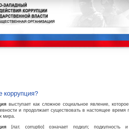
е коррупция?
ция
выступает как сложное социальное явление, которое
ревности и продолжает существовать в настоящее время 
х мира.
ция
[лат. corruptio] означает подкуп; подкупность 