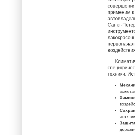
совершения
применим к
автовладел
Санкт-Пете
инструмен
лакокрасо
первоначал
воздействи
Климати
специфичес
техники. Ис
Механи
вылетаю
Химиче
воздейс
Сохран
что явл
Защита
дорожно