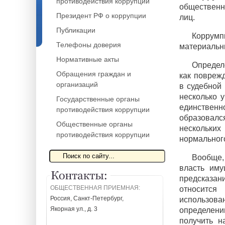
противодействия коррупции
общественн
Президент РФ о коррупции
лиц.
Публикации
Коррумп
Телефоны доверия
материальн
Нормативные акты
Определ
Обращения граждан и
как поврежд
организаций
в судебной 
несколько 
Государственные органы
единственно
противодействия коррупции
образовалс
Общественные органы
нескольких
противодействия коррупции
нормального
Вообще,
власть иму
предсказан
ОБЩЕСТВЕННАЯ ПРИЕМНАЯ:
относится
Россия, Санкт-Петербург,
использова
Якорная ул., д. 3
определени
получить н