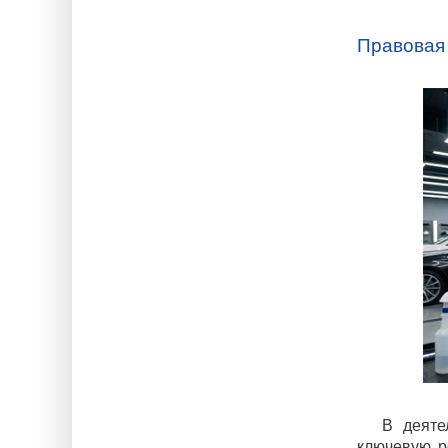
Правовая
В деяте
ключевую р