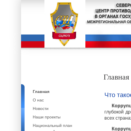
Главная
Главная
Что тако
О нас
Корруп
Новости
глубокой д
Наши проекты
всех страна
Национальный план
Корруп