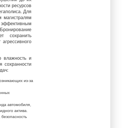
ности ресурсов
егаполиса. Для
м магистралям
 эффективным
Бронирование
ет сохранить
 агрессивного
ю влажность и
я сохранности
дач:
озникающих из-за
анных
ида автомобиля,
идного актива.
 безопасность