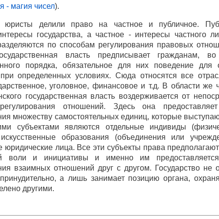
 - магия чисел
).
 юристы делили право на частное и публичное. Пуб
нтересы государства, а частное - интересы частного ли
разделяются по способам регулирования правовых отнош
государственная власть предписывает гражданам, в
енного порядка, обязательное для них поведение для 
при определенных условиях. Сюда относятся все отрас
дарственное, уголовное, финансовое и т.д. В области же 
нского государственная власть воздерживается от непос
 регулирования отношений. Здесь она предоставляет
ния множеству самостоятельных единиц, которые выступаю
ими субъектами являются отдельные индивиды (физич
искусственные образования (объединения или учрежд
 юридические лица. Все эти субъекты права предполагаю
ой воли и инициативы и именно им предоставляется
ния взаимных отношений друг с другом. Государство не 
принудительно, а лишь занимает позицию органа, охраня
елено другими.