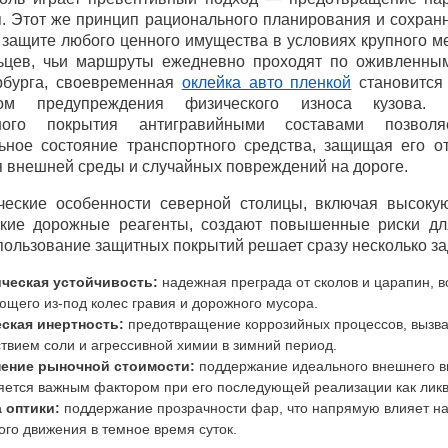
. Этот же принцип рационального планирования и сохран
 защите любого ценного имущества в условиях крупного м
ьцев, чьи маршруты ежедневно проходят по оживленны
рбурга, своевременная
оклейка авто пленкой
становится
том предупреждения физического износа кузова. 
чного покрытия антигравийными составами позволя
ьное состояние транспортного средства, защищая его от
я внешней среды и случайных повреждений на дороге.
ческие особенности северной столицы, включая высоку
кие дорожные реагенты, создают повышенные риски дл
пользование защитных покрытий решает сразу несколько за
ческая устойчивость:
надежная преграда от сколов и царапин, в
щего из-под колес гравия и дорожного мусора.
ская инертность:
предотвращение коррозийных процессов, вызв
твием соли и агрессивной химии в зимний период.
ение рыночной стоимости:
поддержание идеального внешнего в
яется важным фактором при его последующей реализации как ликв
 оптики:
поддержание прозрачности фар, что напрямую влияет на
го движения в темное время суток.