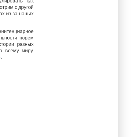
лировать как
отрим с другой
ах из-за наших
енитенциарное
альности тюрем
стории разных
о всему миру.
е
.